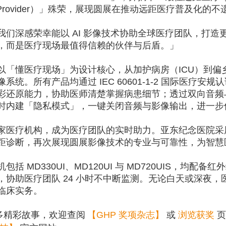
Provider
）」殊荣，展现圆展在推动远距医疗普及化的不
我们深感荣幸能以
AI
影像技术协助全球医疗团队，打造
，而是医疗现场最值得信赖的伙伴与后盾。」
以「懂医疗现场」为设计核心，从加护病房（
ICU
）到偏
像系统。所有产品均通过
IEC 60601-1-2
国际医疗安规认
彩还原能力，协助医师清楚掌握病患细节；透过双向音频
时内建「隐私模式」，一键关闭音频与影像输出，进一步
家医疗机构，成为医疗团队的实时助力。亚东纪念医院采
距诊断，再次展现圆展影像技术的专业与可靠性，为智慧
机包括
MD330UI
、
MD120UI
与
MD720UIS
，均配备红外
，协助医疗团队
24
小时不中断监测。无论白天或深夜，
临床实务。
多精彩故事，欢迎查阅
【
GHP
奖项杂
志】
或
浏览获奖
页