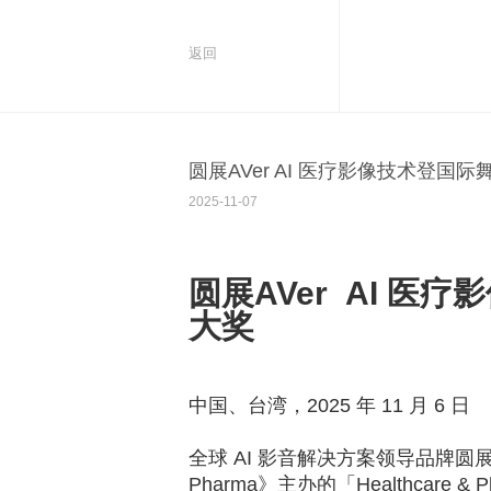
返回
圆展AVer AI 医疗影像技术登国际舞台 
2025-11-07
圆展
AVer AI
医疗影
大奖
中国、台湾，
2025
年
11
月
6
日
全球
AI
影音解决方案领导品牌圆
Pharma
》主办的「
Healthcare & P