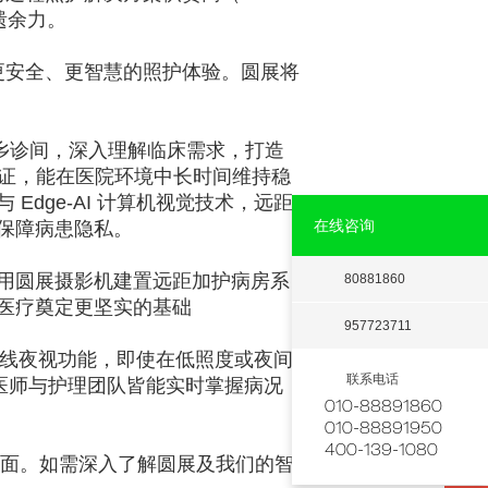
遗余力。
更安全、更智慧的照护体验。圆展将
乡诊间，深入理解临床需求，打造
证，能在医院环境中长时间维持稳
与
Edge-AI
计算机视觉技术，远距
在线咨询
保障病患隐私。
用圆展摄影机建置远距加护病房系
80881860
医疗奠定更坚实的基础
957723711
线夜视功能，即使在低照度或夜间
联系电话
医师与护理团队皆能实时掌握病况
010-88891860
010-88891950
400-139-1080
面。如需深入了解圆展及我们的智