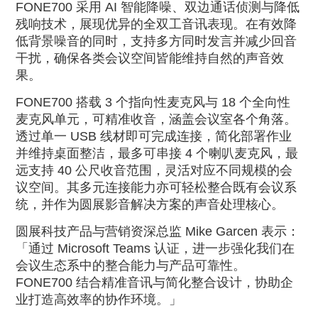
FONE700
采用
AI
智能降噪、双边通话侦测与降低
残响技术，展现优异的全双工音讯表现。在有效降
低背景噪音的同时，支持多方同时发言并减少回音
干扰，确保各类会议空间皆能维持自然的声音效
果。
FONE700
搭载
3
个指向性麦克风与
18
个全向性
麦克风单元，可精准收音，涵盖会议室各个角落。
透过单一
USB
线材即可完成连接，简化部署作业
并维持桌面整洁，最多可串接
4
个喇叭麦克风，最
远支持
40
公尺收音范围，灵活对应不同规模的会
议空间。其多元连接能力亦可轻松整合既有会议系
统，并作为圆展影音解决方案的声音处理核心。
圆展科技产品与营销资深总监
Mike Garcen
表示：
「通过
Microsoft Teams
认证，进一步强化我们在
会议生态系中的整合能力与产品可靠性。
FONE700
结合精准音讯与简化整合设计，协助企
业打造高效率的协作环境。」