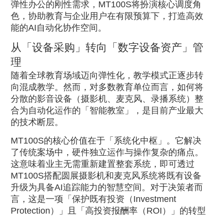
弹性办公的刚性需求，
MT100S
将扮演核心调度角
色，协助教育与企业用户在有限预算下，打造高效
能的
AI
自动化协作空间。
从「设备采购」转向「数字设备资产」管
理
随着全球教育场域迈向弹性化，教学模式正逐步转
向混成教学。然而，对多数教育单位而言，如何将
分散的影音设备（摄影机、麦克风、录播系统）整
合为自动化运作的「智能教室」，是目前产业最大
的技术断层。
MT100S
的核心价值在于「系统化中枢」。它解决
了传统案场中，硬件独立运作与操作复杂的痛点。
这意味着业主无需重新建置整套系统，即可透过
MT100S
搭配圆展摄影机和麦克风系统将既有设备
升级为具备
AI
追踪能力的智慧空间。对于决策者而
言，这是一项「保护既有投资（
Investment
Protection
）」且「高投资报酬率（
ROI
）」的转型