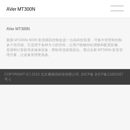
AVer MT300N
AVer MT300N
圆展 MT300N NDI® 影音跟踪控制盒是一台高科技装置，可集中管理和控制
多个讯号源。它适用于各种大小的空间，让用户能够轻松调整和配置影像、
音源和计算机等多媒体设备，帮助串流表现优化。透过全新 MT300N 影音管
理方案，让设备管理更高效。
COPYRIGHT (C) 2015 北京康姆讯科技有限公司. 京ICP备 京ICP备11002167
号-1