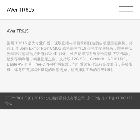
AVer TR615
AVer TR615
圆展 TR615 是为专业广播、现场直播与节目录制打造的自动跟踪摄像机。搭
载 1 吋 Sony Exmor RS® CMOS 感光组件与 19 倍光学变焦镜头，即使在低
光源环境也能拍摄出电影级 4K 影像。AI 自动跟踪系统结合流畅 PTZ 作动，
镜头移动利落，精准锁定主角。支持双 12G-SDI、Genlock、NDI® HX3、
Dante AV-H* 和 Free-D 多种广播标准，与行业级制作流程高度兼容，是摄影
棚、体育馆与演唱会摄制的理想选择，精确捕捉主角的高光时刻。
COPYRIGHT (C) 2015 北京康姆讯科技有限公司. 京ICP备 京ICP备11002167
号-1