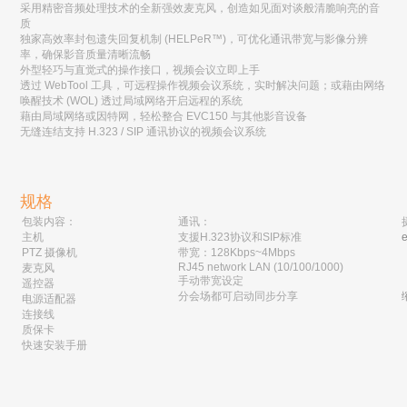
采用精密音频处理技术的全新强效麦克风，创造如见面对谈般清脆响亮的音
质
独家高效率封包遗失回复机制 (HELPeR™)，可优化通讯带宽与影像分辨
率，确保影音质量清晰流畅
外型轻巧与直觉式的操作接口，视频会议立即上手
透过 WebTool 工具，可远程操作视频会议系统，实时解决问题；或藉由网络
唤醒技术 (WOL) 透过局域网络开启远程的系统
藉由局域网络或因特网，轻松整合 EVC150 与其他影音设备
无缝连结支持 H.323 / SIP 通讯协议的视频会议系统
规格
包装内容：
通讯：
主机
支援H.323协议和SIP标准
PTZ 摄像机
带宽：128Kbps~4Mbps
RJ45 network LAN (10/100/1000)
麦克风
手动带宽设定
遥控器
分会场都可启动同步分享
电源适配器
连接线
质保卡
快速安装手册