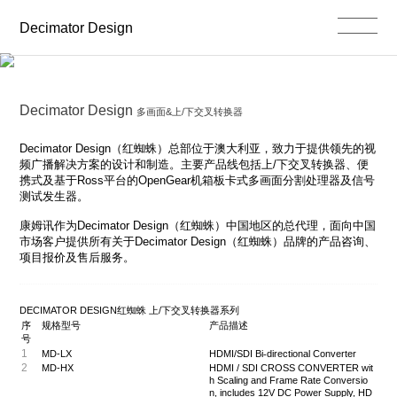
Decimator Design
Decimator Design
多画面&上/下交叉转换器
Decimator Design
（红蜘蛛）总部位于澳大利亚，致力于提供领先的视
频广播解决方案的设计和制造。主要产品线包括上
/
下交叉转换器、便
携式及基于
Ross
平台的
OpenGear
机箱板卡式多画面分割处理器及信号
测试发生器。
康姆讯作为
Decimator Design
（红蜘蛛）中国地区的总代理，面向中国
市场客户提供所有关于
Decimator Design
（红蜘蛛）品牌的产品咨询、
项目报价及售后服务。
DECIMATOR DESIGN
红蜘蛛
上
/
下交叉转换器系列
序
规格型号
产品描述
号
1
MD-LX
HDMI/SDI Bi
‐
directional Converter
2
MD-HX
HDMI / SDI CROSS CONVERTER wit
h Scaling and Frame Rate Conversio
n, includes 12V DC Power Supply, HD