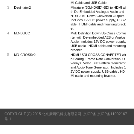
MI Cable and USB Cable
3
Decimator2
Miniature (3G/HD/SD)-SDI to HDMI wi
th De-Embedded Analogue Audio and
NTSC/PAL Down-Converted Outputs.
Includes 12V DC power supply, USB c
able , HDMI cable and mounting brack
et.
4
MD-DUCC
Multi Definition Down Up Cross Conve
rter with De-embedded AES or Analog
Audio, Includes 12V DC power supply,
USB cable , HDMI cable and mounting
bracket.
5
MD-CROSSv2
HDMI / SDI CROSS CONVERTER wit
h Scaling, Frame Rate Conversion, O
verlays, Video Test Pattern Generator
and Audio Tone Generator. Includes 1
2V DC power supply, USB cable , HD
MI cable and mounting bracket.
COPYRIGHT (C) 2015 北京康姆讯科技有限公司. 京ICP备 京ICP备11002167
号-1