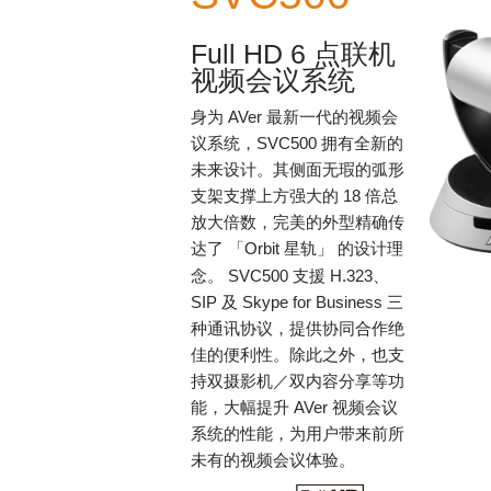
Full HD 6
点联机
视频会议系统
身为
AVer
最新一代的视频会
议系统，
SVC500
拥有全新的
未来设计。其侧面无瑕的弧形
支架支撑上方强大的
18
倍总
放大倍数，完美的外型精确传
达了
「
Orbit
星轨」
的设计理
念。
SVC500
支援
H.323
、
SIP
及
Skype for Business
三
种通讯协议，提供协同合作绝
佳的便利性。除此之外，也支
持双摄影机／双内容分享等功
能，大幅提升
AVer
视频会议
系统的性能，为用户带来前所
未有的视频会议体验。