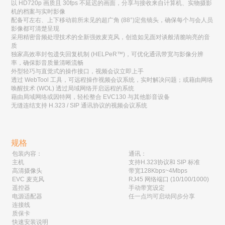
以 HD720p 画质且 30fps 不延迟的画面，分享与接收来自计算机、实物摄影
机的档案与实时影像
配备可左右、上下移动前所未见的超广角 (88°)定焦镜头，确保每个与会人员
影像都可清楚呈现
采用精密音频处理技术的全新强效麦克风，创造如见面对谈般清脆响亮的音
质
独家高效率封包遗失回复机制 (HELPeR™)，可优化通讯带宽与影像分辨
率，确保影音质量清晰流畅
外型轻巧与直觉式的操作接口，视频会议立即上手
透过 WebTool 工具，可远程操作视频会议系统，实时解决问题；或藉由网络
唤醒技术 (WOL) 透过局域网络开启远程的系统
藉由局域网络或因特网，轻松整合 EVC130 与其他影音设备
无缝连结支持 H.323 / SIP 通讯协议的视频会议系统
规格
包装内容：
通讯：
主机
支持H.323协议和 SIP 标准
高清摄像头
带宽128Kbps~4Mbps
EVC 麦克风
RJ45 网络端口 (10/100/1000)
遥控器
手动带宽设定
电源适配器
任一点均可启动同步分享
连接线
质保卡
快速安装说明